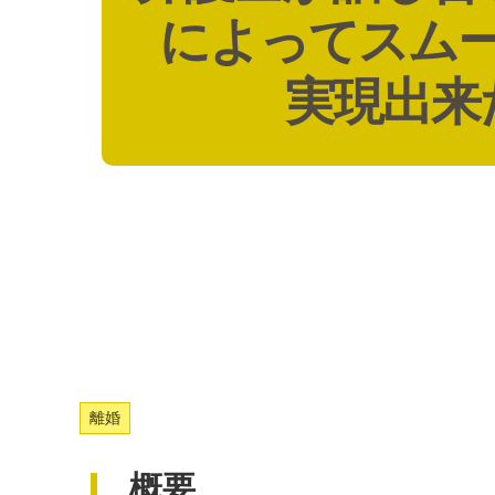
によってスム
実現出来
離婚
概要