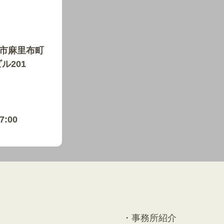
岩国市麻里布町
ル201
:00
事務所紹介